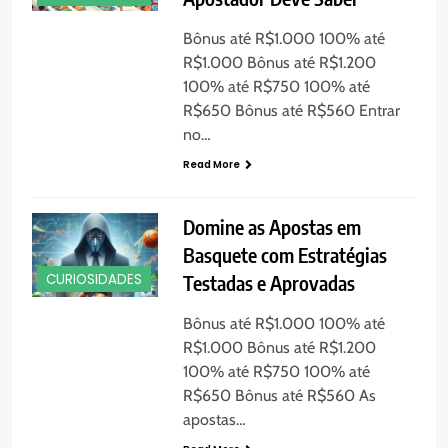
Bônus até R$1.000 100% até
R$1.000 Bônus até R$1.200
100% até R$750 100% até
R$650 Bônus até R$560 Entrar
no…
Read More
Domine as Apostas em
Basquete com Estratégias
CURIOSIDADES
Testadas e Aprovadas
Bônus até R$1.000 100% até
R$1.000 Bônus até R$1.200
100% até R$750 100% até
R$650 Bônus até R$560 As
apostas…