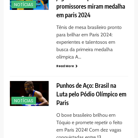
NOTÍCIAS
promissores miram medalha
em paris 2024
Tênis de mesa brasileiro pronto
para brilhar em Paris 2024:
experientes e talentosos em
busca da primeira medalha
olímpica A…
Read More
Punhos de Aço: Brasil na
Luta pelo Pódio Olímpico em
NOTÍCIAS
Paris
O boxe brasileiro brilhou em
Tóquio e promete repetir o feito
em Paris 2024! Com dez vagas
conquistadas entre 13…