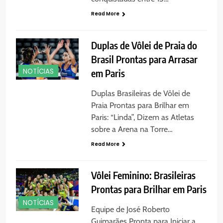
Read More
Duplas de Vôlei de Praia do
Brasil Prontas para Arrasar
NOTÍCIAS
em Paris
Duplas Brasileiras de Vôlei de
Praia Prontas para Brilhar em
Paris: “Linda”, Dizem as Atletas
sobre a Arena na Torre…
Read More
Vôlei Feminino: Brasileiras
Prontas para Brilhar em Paris
NOTÍCIAS
Equipe de José Roberto
Guimarães Pronta para Iniciar a