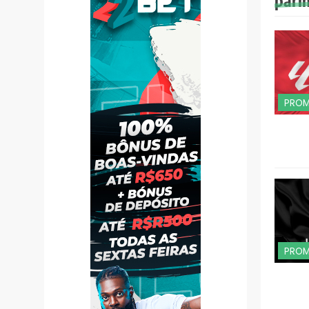
pari
PRO
PRO