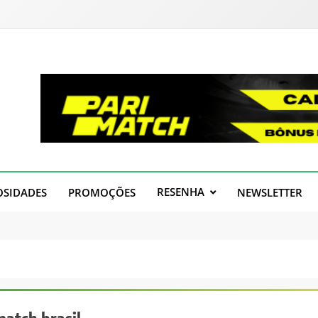
RESENHA
OSIDADES
PROMOÇÕES
NEWSLETTER