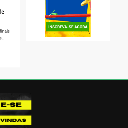
de
finais
is…