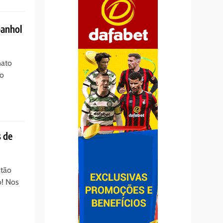
panhol
nato
to
s de
stão
! Nos