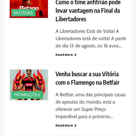
Como o time anfitrião pode
levar vantagem na Final da
NOTÍCIAS
Libertadores
A Libertadores Está de Volta! A
Libertadores está de volta! A partir
do dia 13 de agosto, os 16 avos…
Read More
Venha buscar a sua Vitória
com o Flamengo na Betfair
A Betfair, uma das principais casas
PROMOÇÕES
de apostas do mundo, está a
oferecer um Super Preço
imperdível para o próximo…
Read More