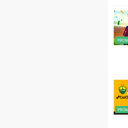
PRO
PRO