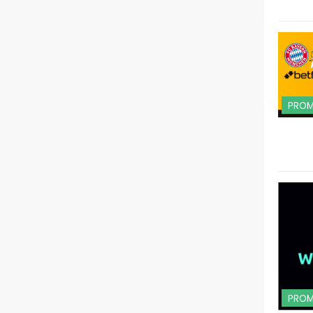
PRO
PRO