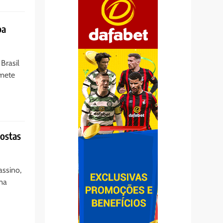
pa
Brasil
omete
ostas
ssino,
ma