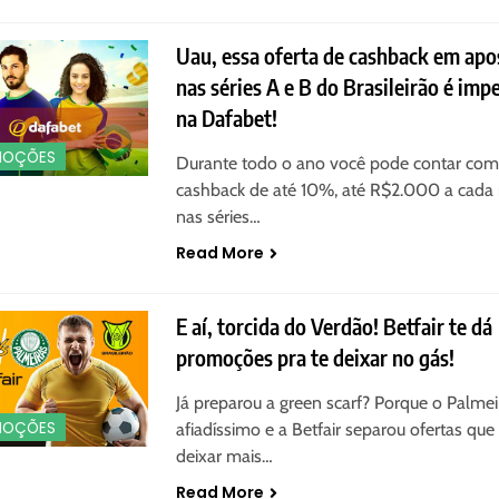
Uau, essa oferta de cashback em apo
nas séries A e B do Brasileirão é imp
na Dafabet!
MOÇÕES
Durante todo o ano você pode contar com
cashback de até 10%, até R$2.000 a cada
nas séries…
Read More
E aí, torcida do Verdão! Betfair te dá
promoções pra te deixar no gás!
Já preparou a green scarf? Porque o Palmei
MOÇÕES
afiadíssimo e a Betfair separou ofertas que
deixar mais…
Read More