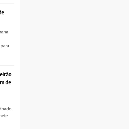
de
mana,
 para…
eirão
im de
sábado,
mete