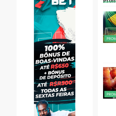
Prom
PRO
PRO